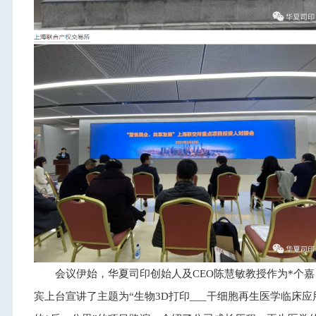
会议伊始，华夏司印创始人及CEO陈慧敏教授作为*个嘉
宾上台宣讲了主题为“生物3D打印___干细胞再生医学临床应