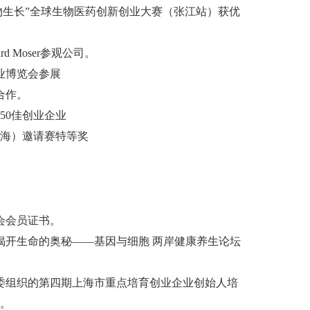
谷·万物生长”全球生物医药创新创业大赛（张江站）获优
rd Moser参观公司。
工业博览会参展
合作。
力50佳创业企业
（上海）邀请赛特等奖
。
协会会员证书。
参加揭开生命的奥秘——基因与细胞 两岸健康养生论坛
经信委组织的第四期上海市重点培育创业企业创始人培
。