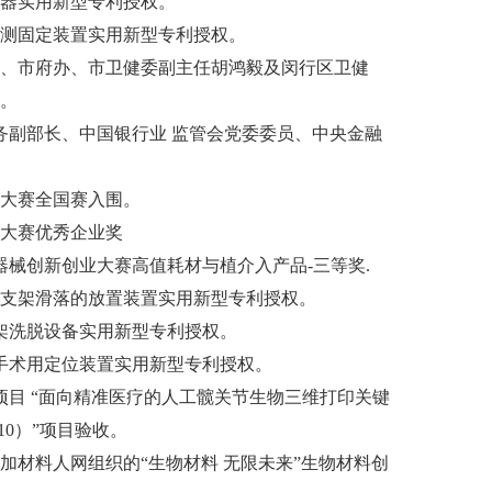
钻孔器实用新型专利授权。
与检测固定装置实用新型专利授权。
宗明、市府办、市卫健委副主任胡鸿毅及闵行区卫健
。
部常务副部长、中国银行业 监管会党委委员、中央金融
创业大赛全国赛入围。
业大赛优秀企业奖
医疗器械创新创业大赛高值耗材与植介入产品-三等奖.
工程支架滑落的放置装置实用新型专利授权。
程支架洗脱设备实用新型专利授权。
骨折手术用定位装置实用新型专利授权。
重点项目 “面向精准医疗的人工髋关节生物三维打印关键
10）”项目验收。
邀参加材料人网组织的“生物材料 无限未来”生物材料创