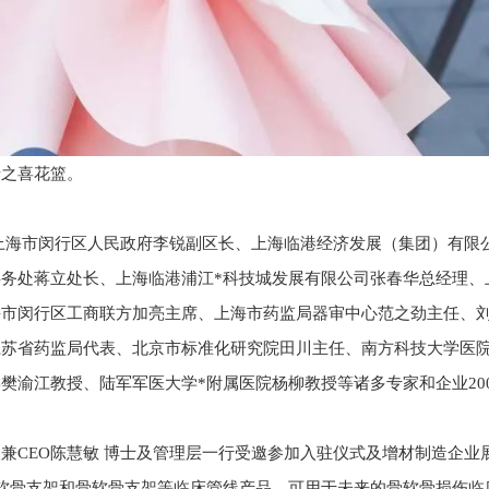
迁之喜花篮。
上海市闵行区人民政府李锐副区长、上海临港经济发展（集团）有限
务处蒋立处长、上海临港浦江*科技城发展有限公司张春华总经理、
海市闵行区工商联方加亮主席、上海市药监局器审中心范之劲主任、
江苏省药监局代表、北京市标准化研究院田川主任、南方科技大学医
樊渝江教授、陆军军医大学*附属医院杨柳教授等诸多专家和企业20
兼CEO陈慧敏 博士及管理层一行受邀参加入驻仪式及增材制造企业
、软骨支架和骨软骨支架等临床管线产品，可用于未来的骨软骨损伤临